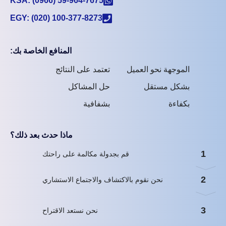
KSA: (0966) 59-964-7675
EGY: (020) 100-377-8273
المنافع الخاصة بك:
الموجهة نحو العميل
تعتمد على النتائج
بشكل مستقل
حل المشاكل
بكفاءة
بشفافية
ماذا حدث بعد ذلك؟
1
قم بجدولة مكالمة على راحتك
2
نحن نقوم بالاكتشاف والاجتماع الاستشاري
3
نحن نستعد الاقتراح